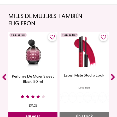
MILES DE MUJERES TAMBIÉN
ELIGIERON
Top Seller
Top Seller
Labial Mate Studio Look
ing
Perfume De Mujer Sweet
Black, 50 ml
Deep Red
Burgundy
Rose
Pink
Dusty
Sangria
Valentine
Raspberry
Redwood
Wild
Summer
Red
Rose
P
Nude
Nude
Rose
Rose
Peach
Joy
Cupi
K
$
31
,
25
agregar
sin stock