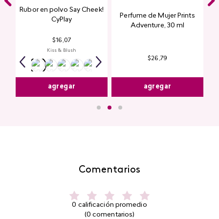
Rubor en polvo Say Cheek!
Perfume de Mujer Prints
nte
CyPlay
Adventure, 30 ml
n
$
16
,
07
Kiss & Blush
$
26
,
79
agregar
agregar
Comentarios
0 calificación promedio
(0 comentarios)