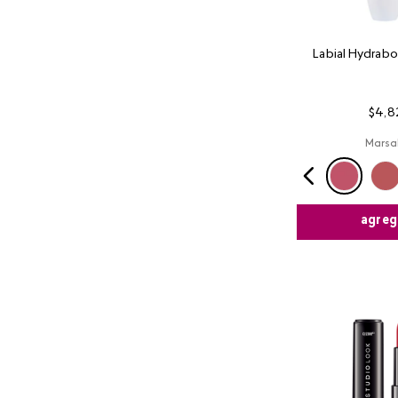
Labial Hydrab
$
4
,
8
Marsa
agreg