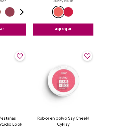
elon
Sunny Blush
ar
agregar
Pestañas
Rubor en polvo Say Cheek!
Studio Look
CyPlay