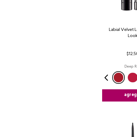
Labial Velvet 
Loo
$
12
,
5
Deep R
agreg