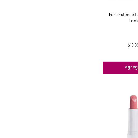
Forti Extense 
Loo
$
13
,
3
agreg