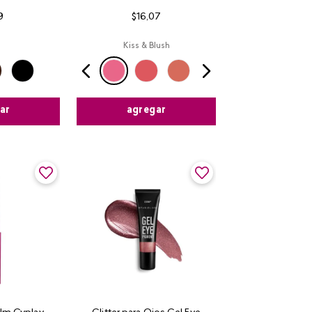
9
$
16
,
07
Kiss & Blush
ar
agregar