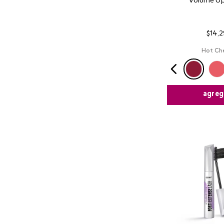
Volume Up
$
14
,
2
Hot Che
agreg