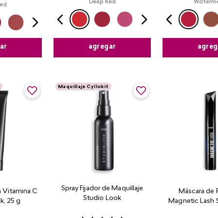
Deep Red
Waterm
ed
agregar
agreg
ar
Maquillaje Cyllokit
Spray Fijador de Maquillaje
n Vitamina C
Máscara de 
Studio Look
k, 25 g
Magnetic Lash 