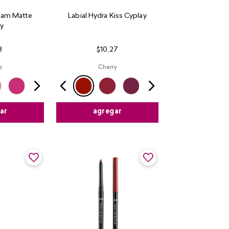
ream Matte
Labial Hydra Kiss Cyplay​
ay
3
$
10
,
27
a
Cherry
ar
agregar