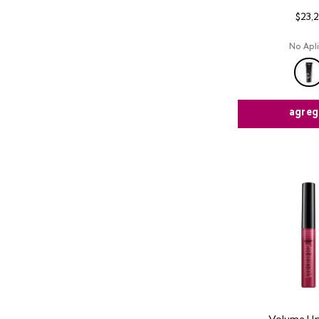
$
23
,
2
No Apl
agreg