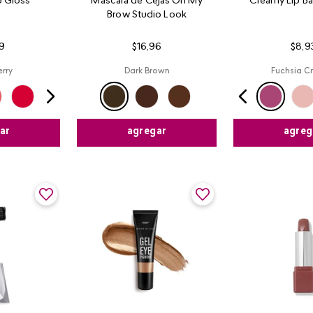
 Gloss
Máscara de Cejas Oh My
Creamy Lip Ba
Brow Studio Look
9
$
16
,
96
$
8
,
9
rry
Dark Brown
Fuchsia C
ar
agregar
agreg