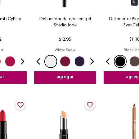
omb CyPlay
Delineador de ojos en gel
Delineador Plu
Studio look
Ever Cy
2
$
12
,
95
$
11
,
1
la
White Snow
Black M
ar
agregar
agreg