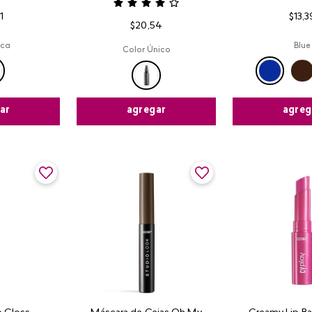
1
$
13
,
3
$
20
,
54
ica
Blue
Color Único
ar
agreg
agregar