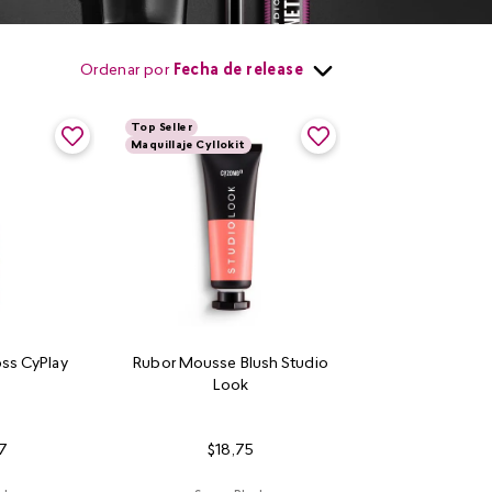
Ordenar por
Fecha de release
Top Seller
Maquillaje Cyllokit
ss CyPlay
Rubor Mousse Blush Studio
Look
7
$
18
,
75