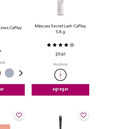
Máscara Secret Lash CyPlay,
Lines CyPlay
5.8 g
4
$
11
,
61
ack
Incolora
ar
agregar