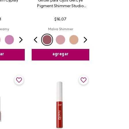
lm Cyplay
Glitter para Ojos Gel Eye
Pigment Shimmer Studio
Look
3
$
16
,
07
reamy
Malva Shimmer
ar
agregar