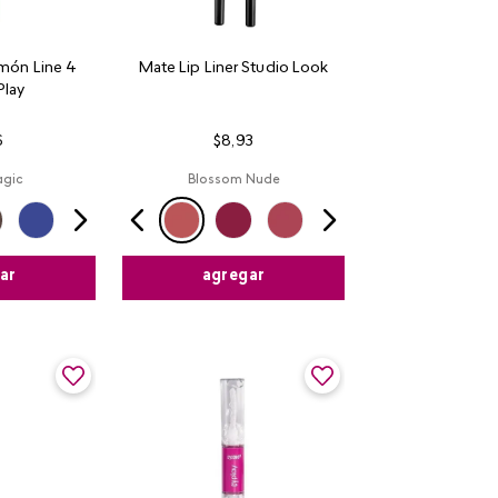
món Line 4
Mate Lip Liner Studio Look​
Play
6
$
8
,
93
agic
Blossom Nude
ar
agregar