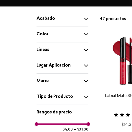
Acabado
47
productos
Mate
Color
Brillante
Deep Red
Lineas
Burgundy
Studio Look
Lugar Aplicacion
Rosé Nude
Rostro
Marca
Watermelon
Labial Mate S
Ojos
Cyzone
Tipo de Producto
Sangría
Base
Rangos de precio
$
14
,
2
Moreno
Sombra de ojos
$4,00
–
$31,00