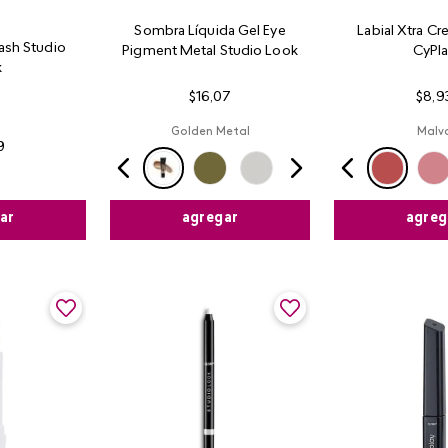
Sombra Líquida Gel Eye
Labial Xtra C
Lash Studio
Pigment Metal Studio Look
CyPl
k
$
16
,
07
$
8
,
9
Golden Metal
Malv
9
ar
agregar
agreg