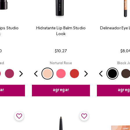
Lips Studio
Hidratante Lip Balm Studio
Delineador Eye 
k
Look
0
$
10
,
27
$
8
,
0
ed
Natural Rose
Black J
ar
agregar
agreg