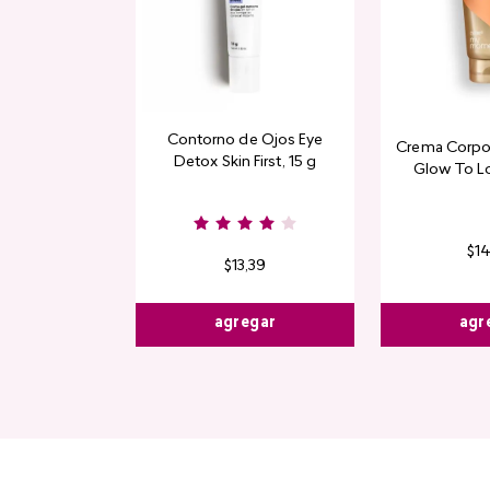
Contorno de Ojos Eye
Crema Corpor
Detox Skin First, 15 g
Glow To L
Limi
$
1
$
13
,
39
agr
agregar