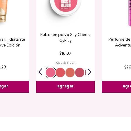
Rubor en polvo Say Cheek!
al Hidratante
Perfume de 
CyPlay
ove Edición
Adventu
tada
$
16
,
07
Kiss & Blush
4
,
29
$
2
egar
agr
agregar