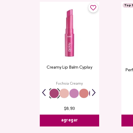
Top S
Creamy Lip Balm Cyplay
Per
Fuchsia Creamy
$
8
,
93
agregar