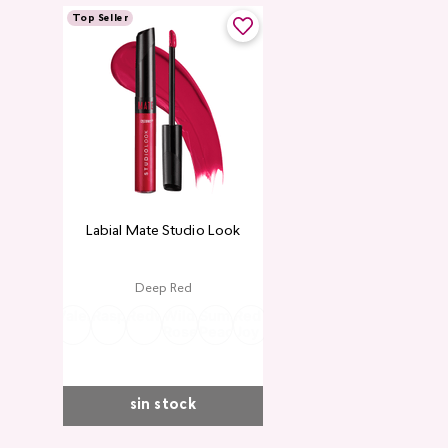
Top Seller
Labial Mate Studio Look
Deep Red
usty
Sangria
Valentine
Raspberry
Redwood
Wild
Summer
Red
Rose
Peach
Pink
Wine
Ruby
ose
Rose
Peach
Joy
Cupid
Kiss
Heart
Red
sin stock