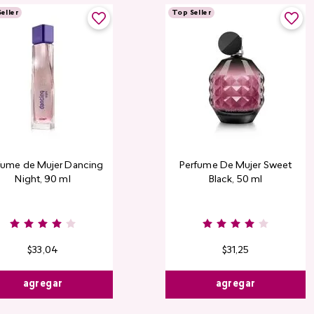
eller
Top Seller
fume de Mujer Dancing
Perfume De Mujer Sweet
Night, 90 ml
Black, 50 ml
Burgundy
Rose
Pink
D
Nude
Nude
R
$
33
,
04
$
31
,
25
agregar
agregar