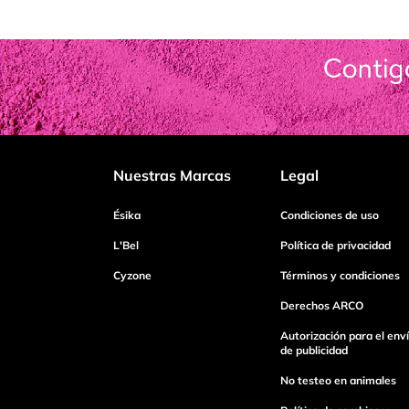
Agregar comentario
Título
Califica el producto de 1 a 5 estrellas
Nuestras Marcas
Legal
Tu nombre
Ésika
Condiciones de uso
L'Bel
Política de privacidad
Cyzone
Términos y condiciones
Dirección de email
Derechos ARCO
Autorización para el env
Escribe un comentario
de publicidad
No testeo en animales