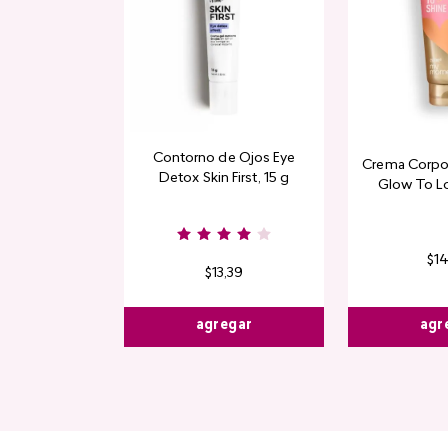
Contorno de Ojos Eye
Crema Corpor
Detox Skin First, 15 g
Glow To L
Limi
$
1
$
13
,
39
agr
agregar