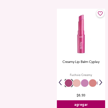
Creamy Lip Balm Cyplay
Fuchsia Creamy
$
8
,
93
agregar