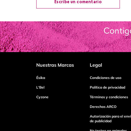
Escribe un comentario
Agregar comentario
Título
Califica el producto de 1 a 5 estrellas
Nuestras Marcas
Legal
Tu nombre
Ésika
Condiciones de uso
L'Bel
Política de privacidad
Cyzone
Términos y condiciones
Dirección de email
Derechos ARCO
Autorización para el env
Escribe un comentario
de publicidad
No testeo en animales