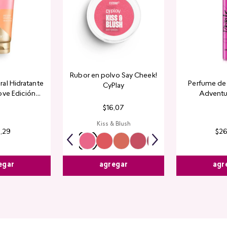
Rubor en polvo Say Cheek!
al Hidratante
Perfume de 
CyPlay
ove Edición
Adventu
tada
$
16
,
07
Kiss & Blush
4
,
29
$
2
egar
agr
agregar