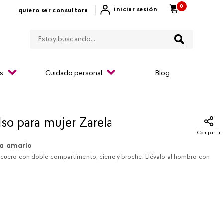
0
|
iniciar sesión
quiero ser consultora
Estoy buscando...
os
Cuidado personal
Blog
so para mujer Zarela​
Compartir
a amarlo
o cuero con doble compartimento, cierre y broche. Llévalo al hombro con