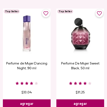
Top Seller
Top Seller
Perfume de Mujer Dancing
Perfume De Mujer Sweet
Night, 90 ml
Black, 50 ml
Burgundy
Rose
Pink
Dusty
Sang
Nude
Nude
Rose
$
33
,
04
$
31
,
25
agregar
agregar