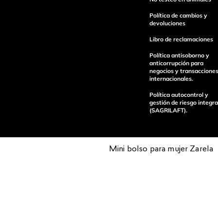
Política de cambios y
devoluciones
Libro de reclamaciones
enviar comentario
Política antisoborno y
anticorrupción para
negocios y transaccione
internacionales.
Política autocontrol y
gestión de riesgo integra
(SAGRILAFT).
Mini bolso para mujer Zarela​
Pagos 100%
Entregas a tod
seguros
el país
Operamos con
(function() { sessionStorage.setItem("last_referrer", window.l