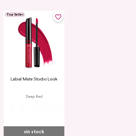
Top Seller
Labial Mate Studio Look
Deep Red
ria
Valentine
Raspberry
Redwood
Wild
Summer
Red
Rose
Peach
Pink
Wine
Ruby
Teddy
Rose
Peach
Joy
Cupid
Kiss
Heart
Red
sin stock