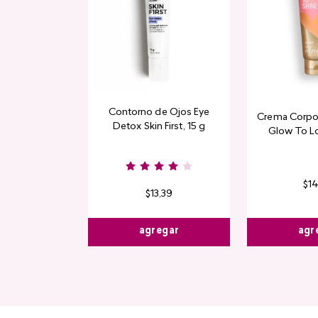
Contorno de Ojos Eye
Crema Corpor
Detox Skin First, 15 g
Glow To L
Limi
$
1
$
13
,
39
agr
agregar