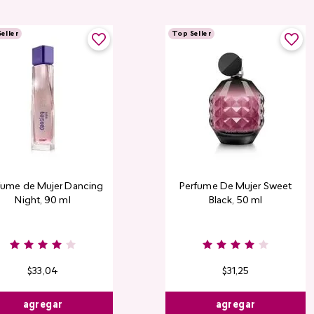
eller
Top Seller
fume de Mujer Dancing
Perfume De Mujer Sweet
Night, 90 ml
Black, 50 ml
Burgundy
Rose
Pink
D
Nude
Nude
R
$
33
,
04
$
31
,
25
agregar
agregar