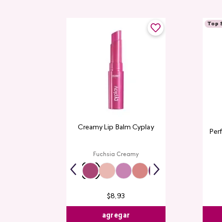
Top S
Creamy Lip Balm Cyplay
Per
Fuchsia Creamy
$
8
,
93
agregar