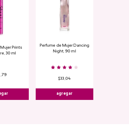
Perfume de Mujer Dancing
Contorno de
Mujer Prints
Night, 90 ml
Detox Skin Fi
re, 30 ml
6
,
79
$
33
,
04
$
13
,
3
egar
agregar
agre