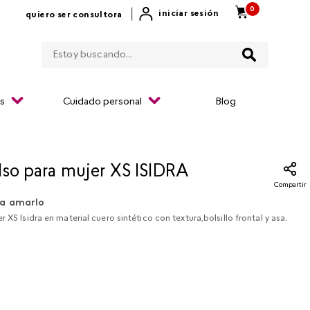
0
|
iniciar sesión
quiero ser consultora
Estoy buscando...
os
Cuidado personal
Blog
lso para mujer XS ISIDRA
Compartir
a amarlo
r XS Isidra en material cuero sintético con textura,bolsillo frontal y asa.