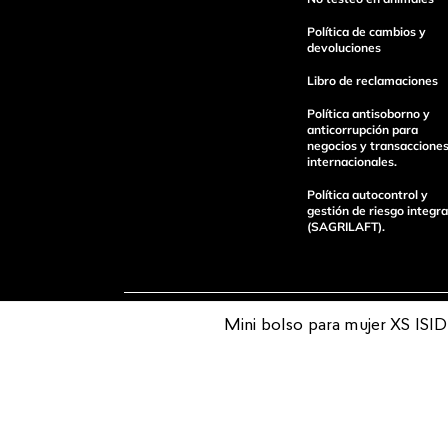
Política de cambios y
devoluciones
Libro de reclamaciones
enviar comentario
Política antisoborno y
anticorrupción para
negocios y transaccione
internacionales.
Política autocontrol y
gestión de riesgo integra
(SAGRILAFT).
Mini bolso para mujer XS ISI
Pagos 100%
Entregas a tod
seguros
el país
Operamos con
(function() { sessionStorage.setItem("last_referrer", window.l