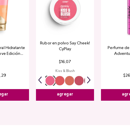
Rubor en polvo Say Cheek!
al Hidratante
Perfume de 
CyPlay
ove Edición
Adventu
tada
$
16
,
07
Kiss & Blush
4
,
29
$
2
egar
agr
agregar