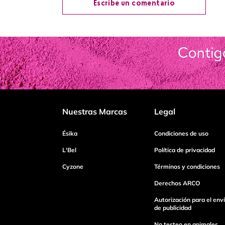
Escribe un comentario
Agregar comentario
Título
Califica el producto de 1 a 5 estrellas
Nuestras Marcas
Legal
Tu nombre
Ésika
Condiciones de uso
L'Bel
Política de privacidad
Cyzone
Términos y condiciones
Dirección de email
Derechos ARCO
Autorización para el env
Escribe un comentario
de publicidad
No testeo en animales