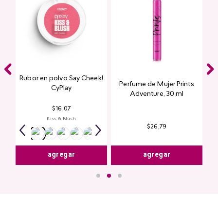
Rubor en polvo Say Cheek!
Perfume de Mujer Prints
nte
CyPlay
Adventure, 30 ml
n
$
16
,
07
Kiss & Blush
$
26
,
79
agregar
agregar