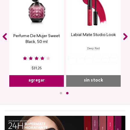
Labial Mate Studio Look
ing
Perfume De Mujer Sweet
Black, 50 ml
Deep Red
Burgundy
Rose
Pink
Dusty
Sangria
Valentine
Raspberry
Redwood
Wild
Summer
Red
Rose
P
Nude
Nude
Rose
Rose
Peach
Joy
Cupi
K
$
31
,
25
agregar
sin stock