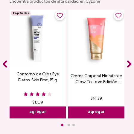
Encuentra productos de alta calidad en Cyzone
Top Seller
Contorno de Ojos Eye
Crema Corporal Hidratante
Detox Skin First, 15 g
Glow To Love Edición
Limitada
$
14
,
29
$
13
,
39
agregar
agregar