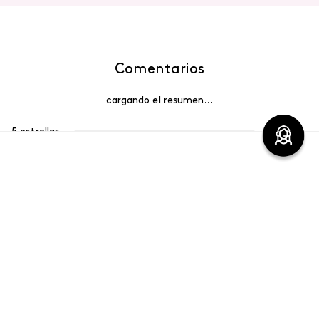
Comentarios
cargando el resumen…
5 estrellas
0%
4 estrellas
0%
3 estrellas
0%
2 estrellas
0%
1 estrella
0%
Escribe un comentario
Más reciente
Agregar comentario