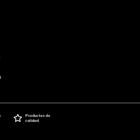
s
l
o
Productos de
calidad