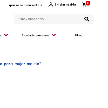
0
|
iniciar sesión
quiero ser consultora
Estoy buscando...
os
Cuidado personal
Blog
so-para-mujer-malela
"