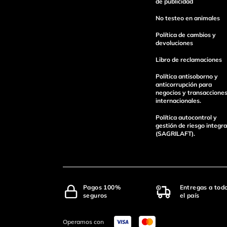
de publicidad
No testeo en animales
Política de cambios y
devoluciones
Libro de reclamaciones
Política antisoborno y
anticorrupción para
negocios y transaccione
internacionales.
Política autocontrol y
gestión de riesgo integra
(SAGRILAFT).
Pagos 100%
Entregas a tod
seguros
el país
Operamos con