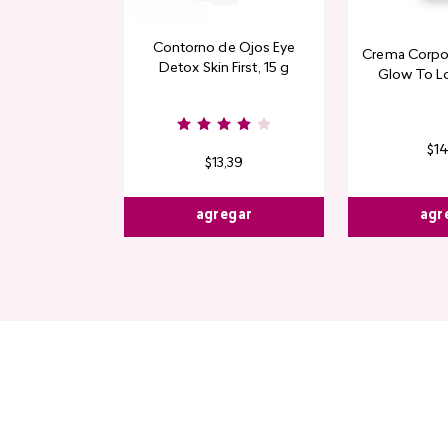
Contorno de Ojos Eye
Crema Corpor
Detox Skin First, 15 g
Glow To L
Limi
$
1
$
13
,
39
agr
agregar