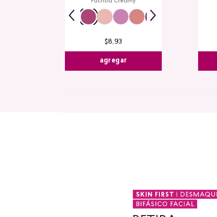
Fuchsia Creamy
$
8
,
93
agregar