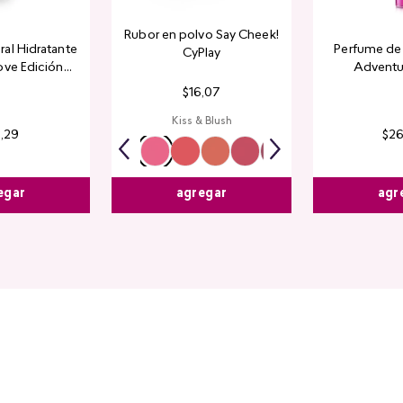
Rubor en polvo Say Cheek!
al Hidratante
Perfume de 
CyPlay
ove Edición
Adventu
tada
$
16
,
07
Kiss & Blush
4
,
29
$
2
egar
agr
agregar