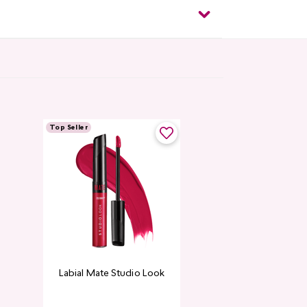
Top Seller
Creamy Lip Bal
Labial Mate Studio Look