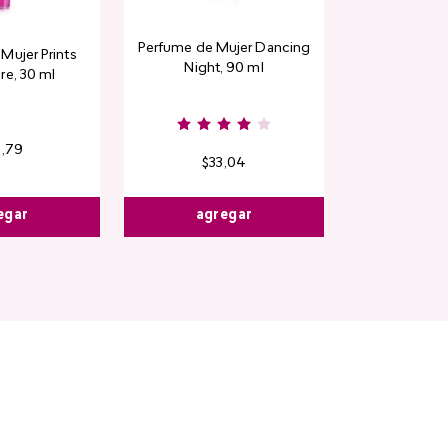
Perfume de Mujer Dancing
Contorno de
Mujer Prints
Night, 90 ml
Detox Skin Fi
re, 30 ml
6
,
79
$
33
,
04
$
13
,
3
egar
agregar
agre