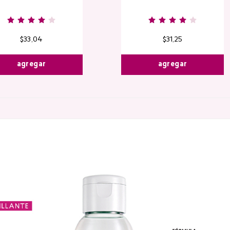
Burgundy
Rose
Pink
D
Nude
Nude
R
$
33
,
04
$
31
,
25
agregar
agregar