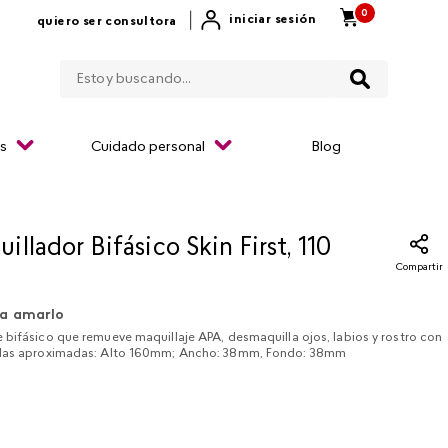
0
|
iniciar sesión
quiero ser consultora
Estoy buscando...
os
Cuidado personal
Blog
llador Bifásico Skin First, 110
Compartir
a amarlo
 bifásico que remueve maquillaje APA, desmaquilla ojos, labios y rostro con
idas aproximadas: Alto 160mm; Ancho: 38mm, Fondo: 38mm