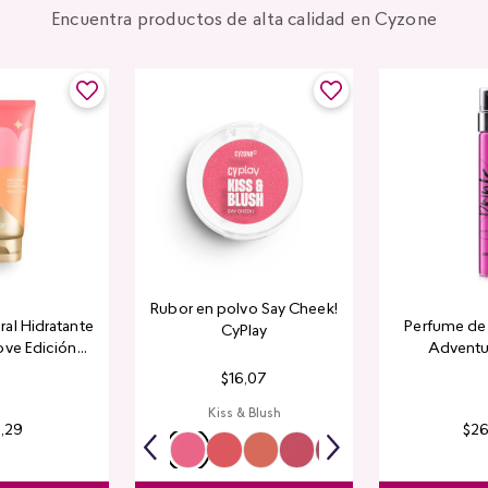
Encuentra productos de alta calidad en Cyzone
Rubor en polvo Say Cheek!
al Hidratante
Perfume de 
CyPlay
ove Edición
Adventu
tada
$
16
,
07
Kiss & Blush
4
,
29
$
2