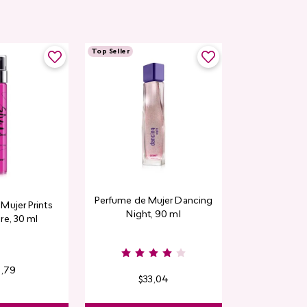
Top Seller
Top Seller
Perfume de Mujer Dancing
Contorno de
Mujer Prints
Night, 90 ml
Detox Skin Fi
re, 30 ml
6
,
79
$
33
,
04
$
13
,
3