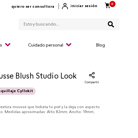
0
|
iniciar sesión
quiero ser consultora
Estoy buscando...
os
Cuidado personal
Blog
sse Blush Studio Look
Compartir
quillaje Cyllokit
extura mousse que hidrata tu piel y la deja con aspecto
oso. Medidas aproximadas: Alto 82mm; Ancho: 19mm,