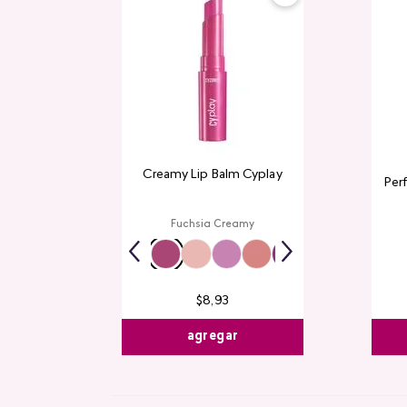
Creamy Lip Balm Cyplay
Per
Fuchsia Creamy
$
8
,
93
agregar