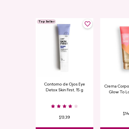
Top Seller
Contorno de Ojos Eye
Crema Corpor
Detox Skin First, 15 g
Glow To L
Limi
$
1
$
13
,
39