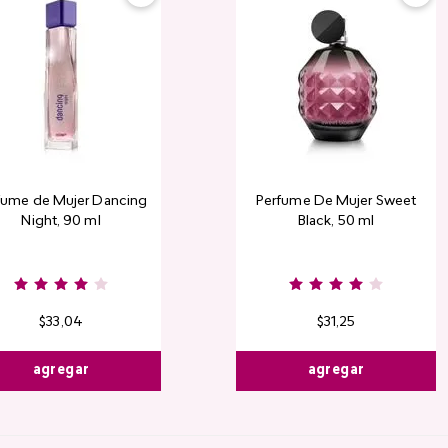
fume de Mujer Dancing
Perfume De Mujer Sweet
Night, 90 ml
Black, 50 ml
Burgundy
Rose
Pink
D
Nude
Nude
R
$
33
,
04
$
31
,
25
agregar
agregar