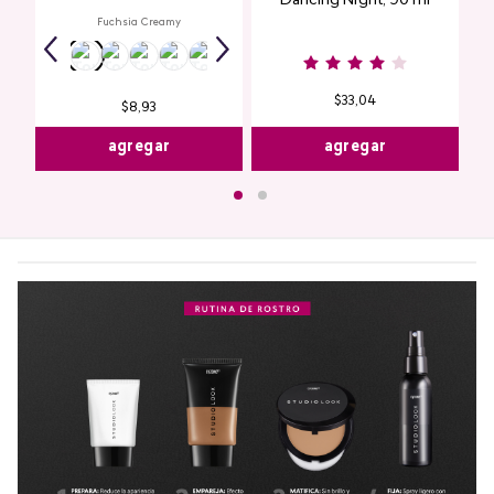
Dancing Night, 90 ml
Fuchsia Creamy
$
33
,
04
$
8
,
93
agregar
agregar