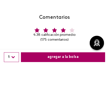
Comentarios
4.38 calificación promedio
(175 comentarios)
Por favor, inicia sesión para escribir un comentario.
1
agregar a la bolsa
Más reciente
Comparte este producto
Copiar link
Whatsapp
Facebook
Más
Comprador verificado
Enviado
4 años atrás
por
Emma Milagros Siguas Apaico
la verdad el maquillaje no dura como promete
Comprador verificado
Enviado
4 años atrás
por
Elaine Kaelin