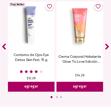
Top Seller
Contorno de Ojos Eye
Crema Corporal Hidratante
Detox Skin First, 15 g
Glow To Love Edición
Limitada
$
14
,
29
$
13
,
39
agregar
agregar