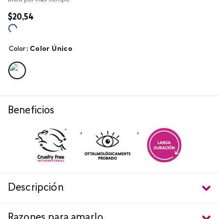
brillo por más tiempo.
$
20
,
54
Color
:
color único
Beneficios
,
,
Descripción
Razones para amarlo