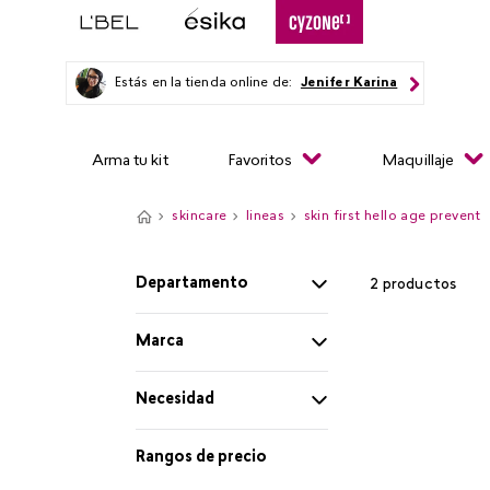
Estás en la tienda online de:
Jenifer Karina
Arma tu kit
Favoritos
Maquillaje
skincare
lineas
skin first hello age prevent
Departamento
2
productos
Skincare
Marca
Cyzone
Necesidad
Limpia y tonifica
Rangos de precio