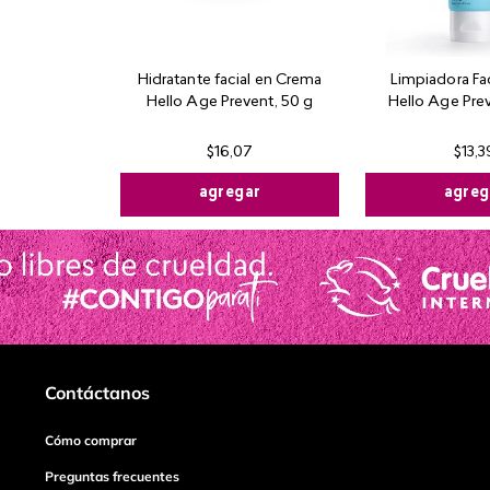
Hidratante facial en Crema
Limpiadora Fac
Hello Age Prevent, 50 g
Hello Age Prev
$
16
,
07
$
13
,
3
agregar
agreg
Contáctanos
Cómo comprar
Preguntas frecuentes