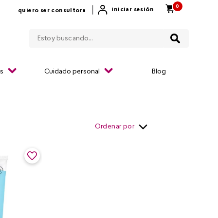
0
|
iniciar sesión
quiero ser consultora
Estoy buscando...
os
Cuidado personal
Blog
Ordenar por