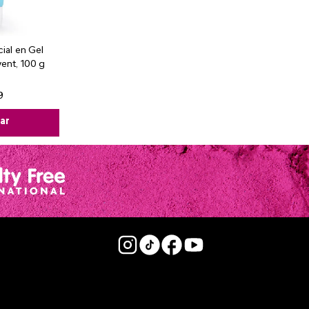
ial en Gel
ent, 100 g
9
ar