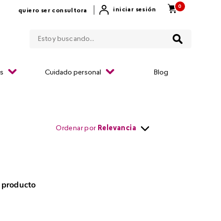
0
|
iniciar sesión
quiero ser consultora
Estoy buscando...
os
Cuidado personal
Blog
Ordenar por
Relevancia
 producto