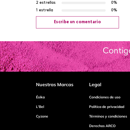
2 estrellas
0%
1 estrella
0%
Escribe un comentario
Agregar comentario
Título
Califica el producto de 1 a 5 estrellas
Nuestras Marcas
Legal
Tu nombre
Ésika
Condiciones de uso
L'Bel
Política de privacidad
Cyzone
Términos y condiciones
Dirección de email
Derechos ARCO