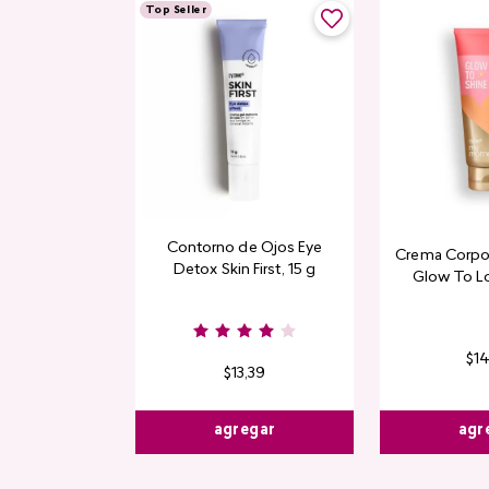
Top Seller
Contorno de Ojos Eye
Crema Corpor
Detox Skin First, 15 g
Glow To L
Limi
$
1
$
13
,
39
agr
agregar