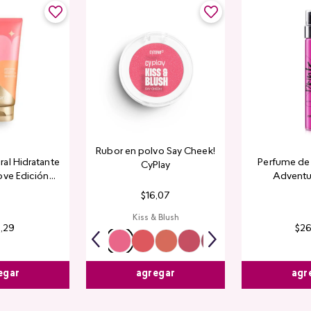
Rubor en polvo Say Cheek!
al Hidratante
Perfume de 
CyPlay
ove Edición
Adventu
tada
$
16
,
07
Kiss & Blush
4
,
29
$
2
egar
agr
agregar