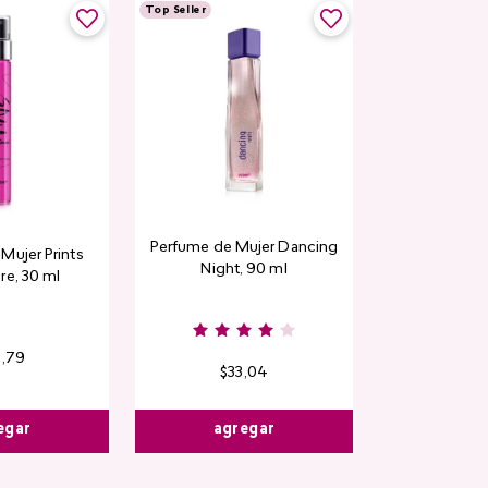
Top Seller
Top Seller
Perfume de Mujer Dancing
Contorno de
Mujer Prints
Night, 90 ml
Detox Skin Fi
re, 30 ml
6
,
79
$
33
,
04
$
13
,
3
egar
agregar
agre