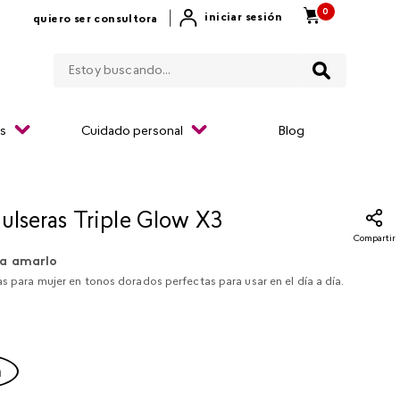
0
|
iniciar sesión
quiero ser consultora
Estoy buscando...
os
Cuidado personal
Blog
ulseras Triple Glow X3​
Compartir
a amarlo
as para mujer en tonos dorados perfectas para usar en el día a día.
a