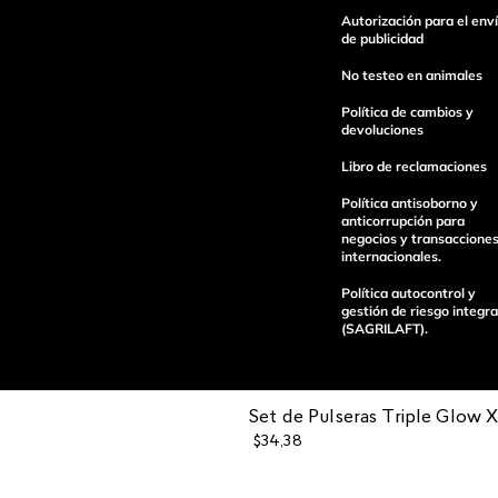
Autorización para el env
Escribe un comentario
de publicidad
No testeo en animales
Política de cambios y
devoluciones
Libro de reclamaciones
enviar comentario
Política antisoborno y
anticorrupción para
negocios y transaccione
internacionales.
Política autocontrol y
gestión de riesgo integra
(SAGRILAFT).
Set de Pulseras Triple Glow X
$
34
,
38
Pagos 100%
Entregas a tod
seguros
el país