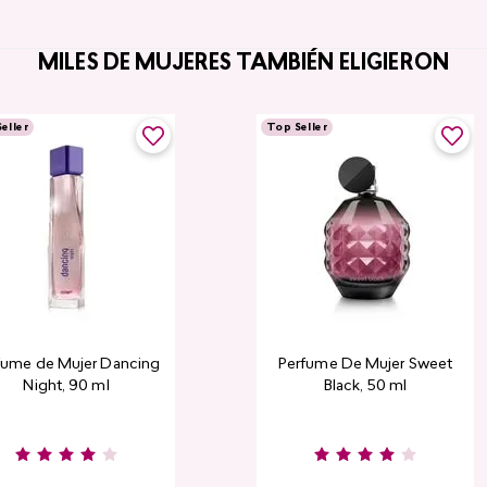
MILES DE MUJERES TAMBIÉN ELIGIERON
eller
Top Seller
fume de Mujer Dancing
Perfume De Mujer Sweet
Night, 90 ml
Black, 50 ml
Burgundy
Rose
Pink
D
Nude
Nude
R