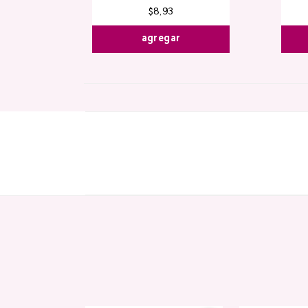
$
8
,
93
agregar