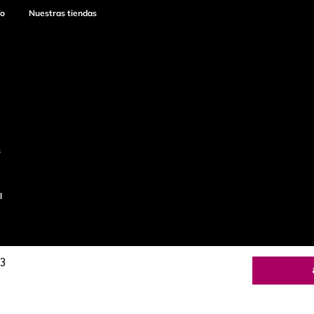
ío
Nuestras tiendas
s
l
3​
o
Productos de
calidad