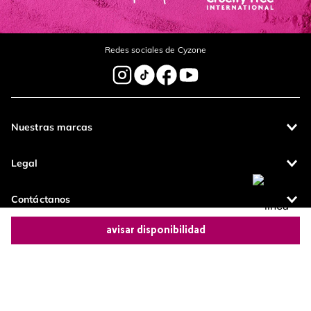
Dirección de email
Redes sociales de Cyzone
Escribe un comentario
Nuestras marcas
enviar comentario
Legal
Contáctanos
avisar disponibilidad
Pagos 100%
Entregas a todo
seguros
el país
Comparte este producto
Productos de
calidad