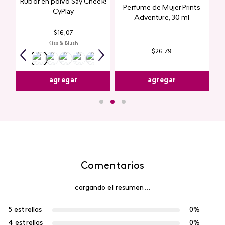
Rubor en polvo Say Cheek!
Perfume de Mujer Prints
nte
CyPlay
Adventure, 30 ml
n
$
16
,
07
Kiss & Blush
$
26
,
79
agregar
agregar
Comentarios
cargando el resumen…
5 estrellas
0%
4 estrellas
0%