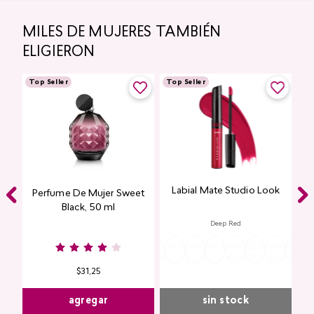
MILES DE MUJERES TAMBIÉN
ELIGIERON
Top Seller
Top Seller
Labial Mate Studio Look
ing
Perfume De Mujer Sweet
Black, 50 ml
Deep Red
Burgundy
Rose
Pink
Dusty
Sangria
Valentine
Raspberry
Redwood
Wild
Summer
Red
Rose
P
Nude
Nude
Rose
Rose
Peach
Joy
Cupi
K
$
31
,
25
agregar
sin stock