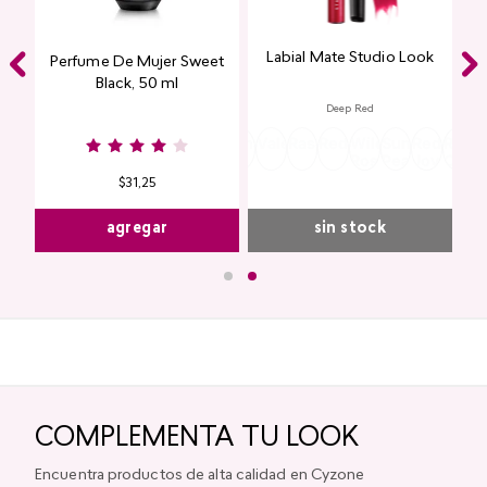
Labial Mate Studio Look
ing
Perfume De Mujer Sweet
Black, 50 ml
Deep Red
Burgundy
Rose
Pink
Dusty
Sangria
Valentine
Raspberry
Redwood
Wild
Summer
Red
Rose
P
Nude
Nude
Rose
Rose
Peach
Joy
Cupi
K
$
31
,
25
agregar
sin stock
COMPLEMENTA TU LOOK
Encuentra productos de alta calidad en Cyzone