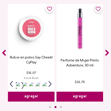
Rubor en polvo Say Cheek!
Perfume de Mujer Prints
nte
CyPlay
Adventure, 30 ml
n
$
16
,
07
Kiss & Blush
$
26
,
79
agregar
agregar