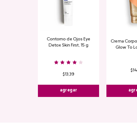
Contorno de Ojos Eye
Crema Corpor
Detox Skin First, 15 g
Glow To L
Limi
$
1
$
13
,
39
agr
agregar