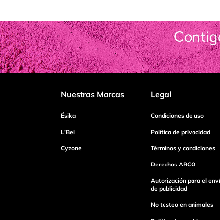
Agregar comentario
Título
Califica el producto de 1 a 5 estrellas
Nuestras Marcas
Legal
Tu nombre
Ésika
Condiciones de uso
L'Bel
Política de privacidad
Cyzone
Términos y condiciones
Dirección de email
Derechos ARCO
Autorización para el env
Escribe un comentario
de publicidad
No testeo en animales