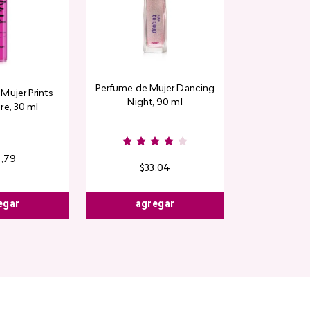
Perfume de Mujer Dancing
Contorno de
Mujer Prints
Night, 90 ml
Detox Skin Fi
re, 30 ml
6
,
79
$
33
,
04
$
13
,
3
egar
agregar
agre