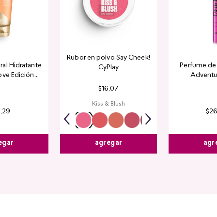
Rubor en polvo Say Cheek!
al Hidratante
Perfume de 
CyPlay
ove Edición
Adventu
tada
$
16
,
07
Kiss & Blush
4
,
29
$
2
egar
agr
agregar