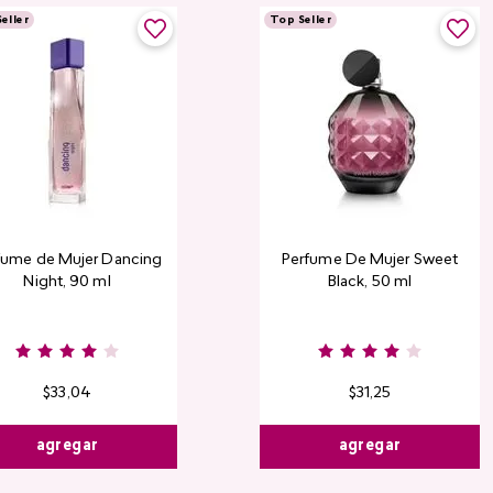
eller
Top Seller
fume de Mujer Dancing
Perfume De Mujer Sweet
Night, 90 ml
Black, 50 ml
Burgundy
Rose
Pink
D
Nude
Nude
R
$
33
,
04
$
31
,
25
agregar
agregar