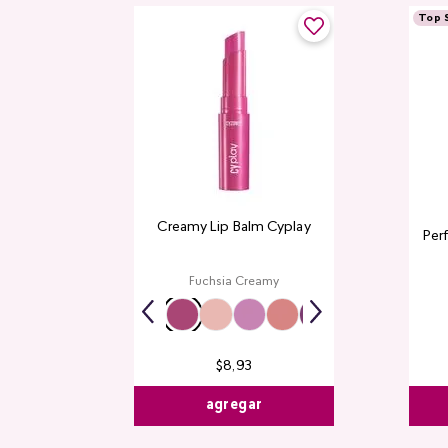
Top S
Creamy Lip Balm Cyplay
Per
Fuchsia Creamy
$
8
,
93
agregar