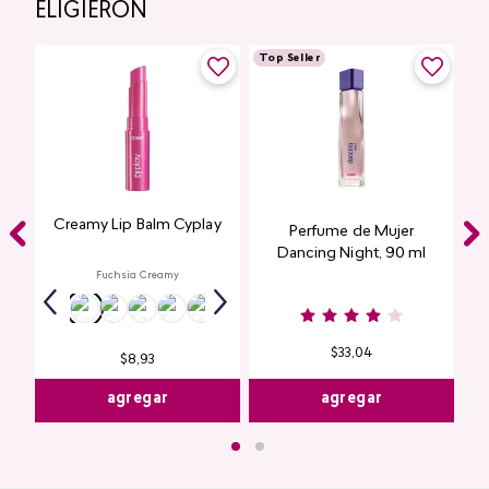
ELIGIERON
Top Seller
Creamy Lip Balm Cyplay
Perfume de Mujer
Dancing Night, 90 ml
Fuchsia Creamy
$
33
,
04
$
8
,
93
agregar
agregar