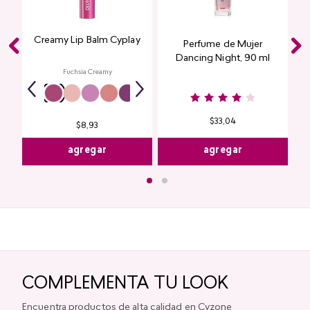
Creamy Lip Balm Cyplay
Perfume de Mujer
Dancing Night, 90 ml
Fuchsia Creamy
$
33
,
04
$
8
,
93
agregar
agregar
COMPLEMENTA TU LOOK
Encuentra productos de alta calidad en Cyzone