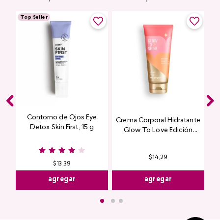
Top Seller
Contorno de Ojos Eye
Crema Corporal Hidratante
Detox Skin First, 15 g
Glow To Love Edición
Limitada
$
14
,
29
$
13
,
39
agregar
agregar