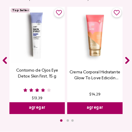
Top Seller
Contorno de Ojos Eye
Crema Corporal Hidratante
Detox Skin First, 15 g
Glow To Love Edición
Limitada
$
14
,
29
$
13
,
39
agregar
agregar