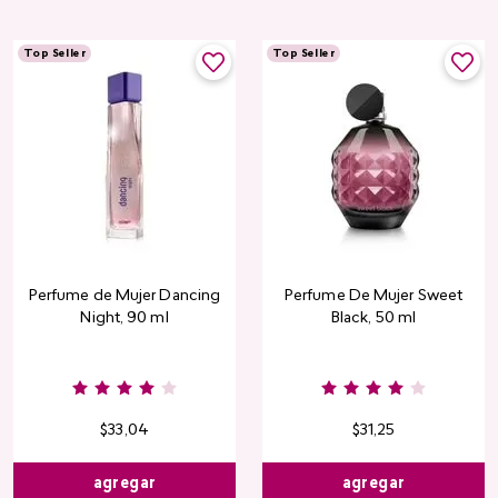
Top Seller
Top Seller
Perfume de Mujer Dancing
Perfume De Mujer Sweet
Night, 90 ml
Black, 50 ml
Burgundy
Rose
Pink
Dusty
Sang
Nude
Nude
Rose
$
33
,
04
$
31
,
25
agregar
agregar