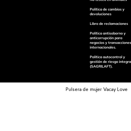
Política de cambios y
devoluciones
Libro de reclamaciones
enviar comentario
Política antisoborno y
anticorrupción para
negocios y transaccione
internacionales.
Política autocontrol y
gestión de riesgo integra
(SAGRILAFT).
Pulsera de mujer Vacay Love
Pagos 100%
Entregas a tod
seguros
el país
Operamos con
(function() { sessionStorage.setItem("last_referrer", window.l