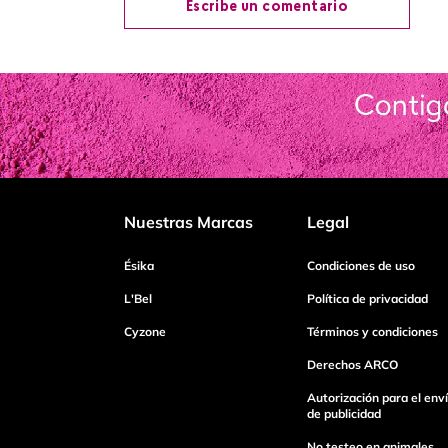
Escribe un comentario
Agregar comentario
Título
Califica el producto de 1 a 5 estrellas
Nuestras Marcas
Legal
Tu nombre
Ésika
Condiciones de uso
L'Bel
Política de privacidad
Cyzone
Términos y condiciones
Dirección de email
Derechos ARCO
Autorización para el env
Escribe un comentario
de publicidad
No testeo en animales