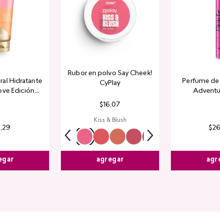
Rubor en polvo Say Cheek!
al Hidratante
Perfume de 
CyPlay
ove Edición
Adventu
tada
$
16
,
07
Kiss & Blush
4
,
29
$
2
egar
agr
agregar