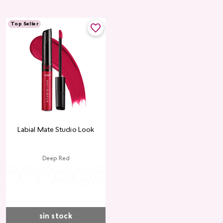
Top Seller
Labial Mate Studio Look
Deep Red
ria
Valentine
Raspberry
Redwood
Wild
Summer
Red
Rose
Peach
Pink
Wine
Ruby
Teddy
Rose
Peach
Joy
Cupid
Kiss
Heart
Red
sin stock