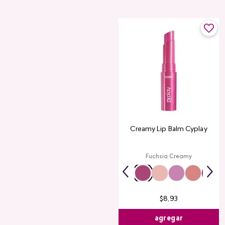
Creamy Lip Balm Cyplay
Fuchsia Creamy
$
8
,
93
agregar