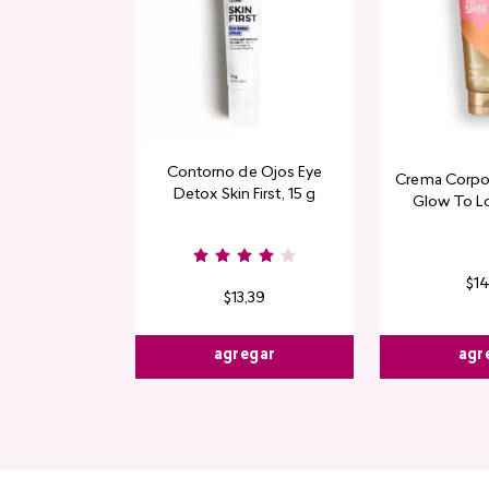
Contorno de Ojos Eye
Crema Corpor
Detox Skin First, 15 g
Glow To L
Limi
$
1
$
13
,
39
agr
agregar