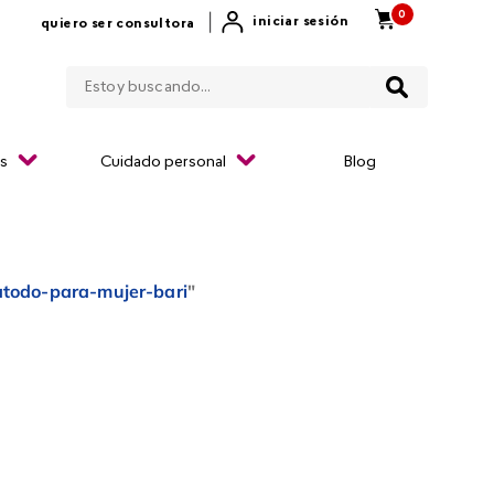
0
|
iniciar sesión
quiero ser consultora
Estoy buscando...
os
Cuidado personal
Blog
atodo-para-mujer-bari
"