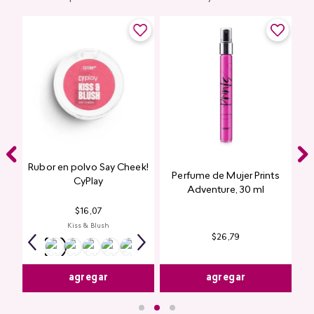
Rubor en polvo Say Cheek!
Perfume de Mujer Prints
nte
CyPlay
Adventure, 30 ml
n
$
16
,
07
Kiss & Blush
$
26
,
79
agregar
agregar