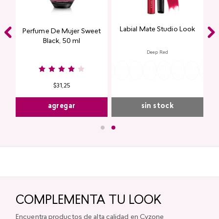
Labial Mate Studio Look
ing
Perfume De Mujer Sweet
Black, 50 ml
Deep Red
Burgundy
Rose
Pink
Dusty
Sangria
Valentine
Raspberry
Redwood
Wild
Summer
Red
Rose
P
Nude
Nude
Rose
Rose
Peach
Joy
Cupi
K
$
31
,
25
agregar
sin stock
COMPLEMENTA TU LOOK
Encuentra productos de alta calidad en Cyzone