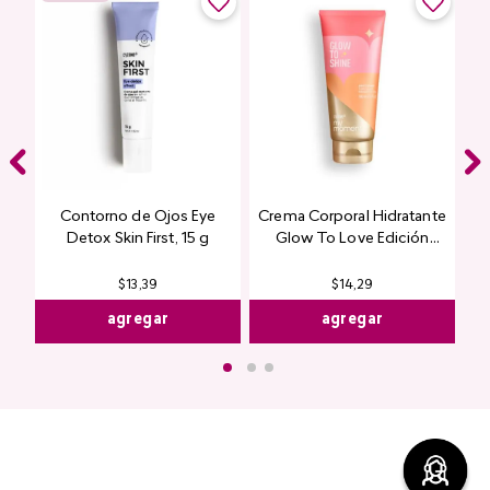
Contorno de Ojos Eye
Crema Corporal Hidratante
Detox Skin First, 15 g
Glow To Love Edición
Limitada
$
13
,
39
$
14
,
29
agregar
agregar