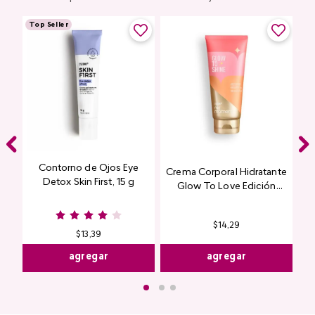
Top Seller
Contorno de Ojos Eye
Crema Corporal Hidratante
Detox Skin First, 15 g
Glow To Love Edición
Limitada
$
14
,
29
$
13
,
39
agregar
agregar