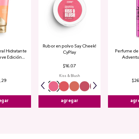
Rubor en polvo Say Cheek!
al Hidratante
Perfume de 
CyPlay
ove Edición
Adventu
tada
$
16
,
07
Kiss & Blush
4
,
29
$
2
egar
agr
agregar