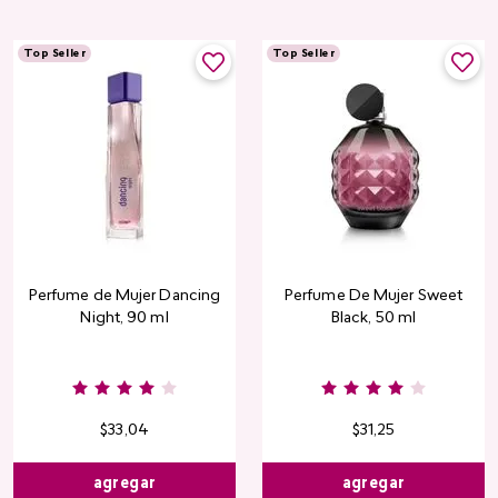
Top Seller
Top Seller
Perfume de Mujer Dancing
Perfume De Mujer Sweet
Night, 90 ml
Black, 50 ml
Burgundy
Rose
Pink
Dusty
Sang
Nude
Nude
Rose
$
33
,
04
$
31
,
25
agregar
agregar