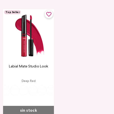
Top Seller
Labial Mate Studio Look
Deep Red
ria
Valentine
Raspberry
Redwood
Wild
Summer
Red
Rose
Peach
Pink
Wine
Ruby
Teddy
Rose
Peach
Joy
Cupid
Kiss
Heart
Red
sin stock