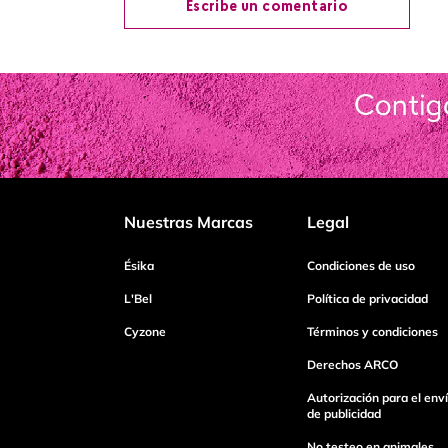
Escribe un comentario
Agregar comentario
Título
Califica el producto de 1 a 5 estrellas
Nuestras Marcas
Legal
Tu nombre
Ésika
Condiciones de uso
L'Bel
Política de privacidad
Cyzone
Términos y condiciones
Dirección de email
Derechos ARCO
Autorización para el env
Escribe un comentario
de publicidad
No testeo en animales