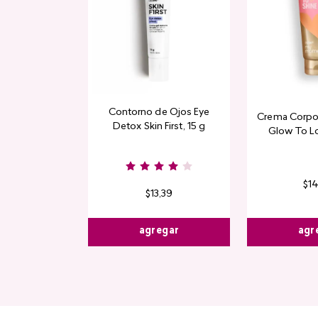
Contorno de Ojos Eye
Crema Corpor
Detox Skin First, 15 g
Glow To L
Limi
$
1
$
13
,
39
agr
agregar