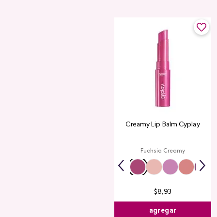
Creamy Lip Balm Cyplay
Fuchsia Creamy
$
8
,
93
agregar