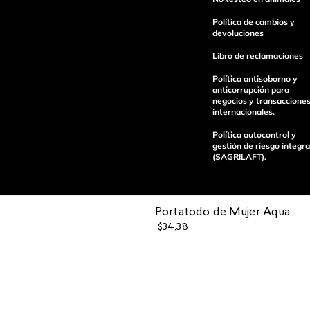
Política de cambios y
devoluciones
Libro de reclamaciones
enviar comentario
Política antisoborno y
anticorrupción para
negocios y transaccione
internacionales.
Política autocontrol y
gestión de riesgo integra
(SAGRILAFT).
Portatodo de Mujer Aqua
$
34
,
38
Pagos 100%
Entregas a tod
seguros
el país
Operamos con
(function() { sessionStorage.setItem("last_referrer", window.l