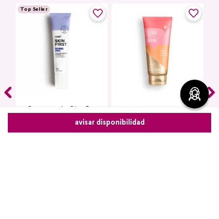
Top Seller
Contorno de Ojos Eye
Crema Corporal Hidratante
Detox Skin First, 15 g
Glow To Love Edición
avisar disponibilidad
Limitada
$
14
,
29
Comparte este producto
$
13
,
39
agregar
agregar
Copiar link
Whatsapp
Facebook
Más