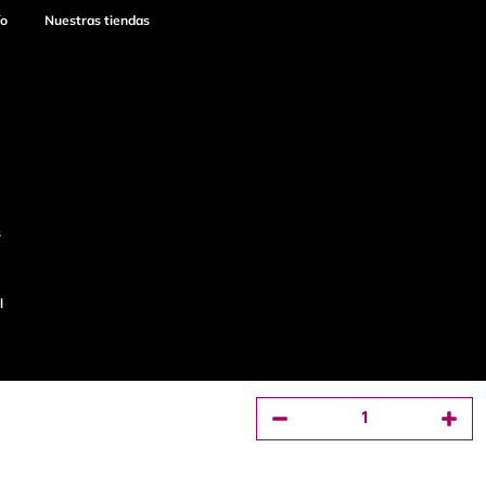
ío
Nuestras tiendas
s
l
o
Productos de
calidad