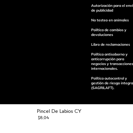
Autorización para el env
Escribe un comentario
de publicidad
No testeo en animales
Política de cambios y
devoluciones
Libro de reclamaciones
enviar comentario
Política antisoborno y
anticorrupción para
negocios y transaccione
internacionales.
Política autocontrol y
gestión de riesgo integra
(SAGRILAFT).
Pincel De Labios CY
$
8
,
04
Pagos 100%
Entregas a tod
seguros
el país