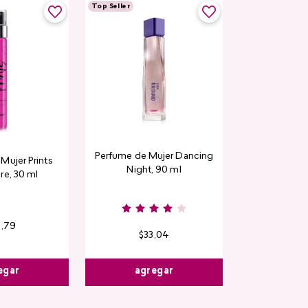
Top Seller
Perfume de Mujer Dancing
Mujer Prints
Night, 90 ml
re, 30 ml
6
,
79
$
33
,
04
egar
agregar