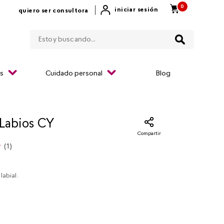
0
|
iniciar sesión
quiero ser consultora
Estoy buscando...
os
Cuidado personal
Blog
 Labios CY
Compartir
(
1
)
labial.