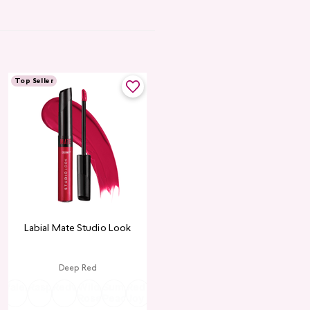
Top Seller
Labial Mate Studio Look
Deep Red
ria
Valentine
Raspberry
Redwood
Wild
Summer
Red
Rose
Peach
Pink
Wine
Ruby
Teddy
Rose
Peach
Joy
Cupid
Kiss
Heart
Red