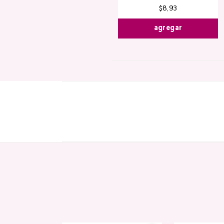
$
8
,
93
agregar