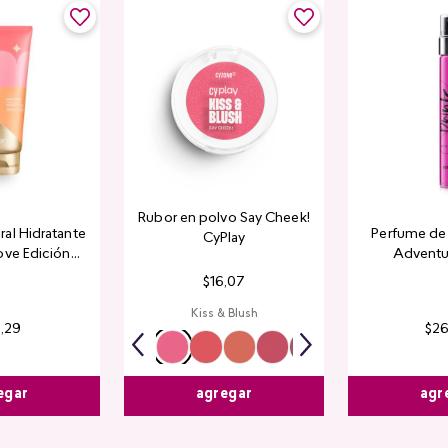
Rubor en polvo Say Cheek!
al Hidratante
Perfume de 
CyPlay
ove Edición
Adventu
tada
$
16
,
07
Kiss & Blush
4
,
29
$
2
egar
agr
agregar