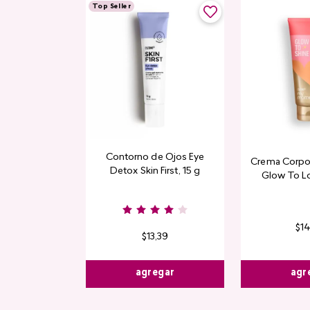
Top Seller
Contorno de Ojos Eye
Crema Corpor
Detox Skin First, 15 g
Glow To L
Limi
$
1
$
13
,
39
agr
agregar