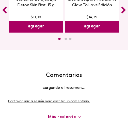
Top Seller
Contorno de Ojos Eye
Crema Corporal Hidratante
Detox Skin First, 15 g
Glow To Love Edición
Limitada
$
13
,
39
$
14
,
29
agregar
agregar