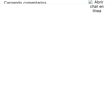
Comentarios
cargando el resumen…
Por favor, inicia sesión para escribir un comentario.
Más reciente
Cargando comentarios…