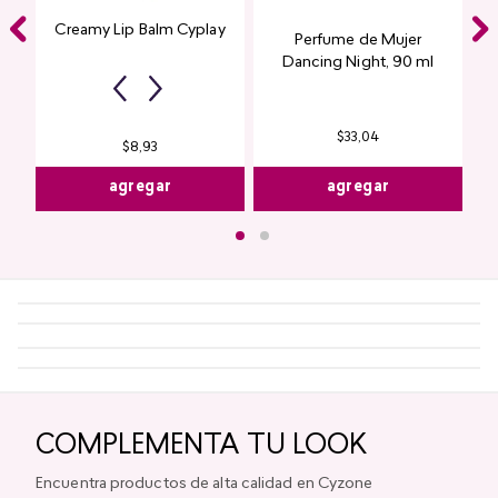
Creamy Lip Balm Cyplay
Perfume de Mujer
Dancing Night, 90 ml
Fuchsia Creamy
$
33
,
04
$
8
,
93
agregar
agregar
COMPLEMENTA TU LOOK