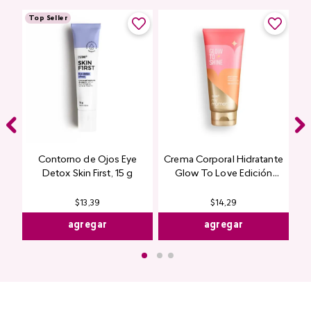
Encuentra productos de alta calidad en Cyzone
Top Seller
Contorno de Ojos Eye
Crema Corporal Hidratante
Detox Skin First, 15 g
Glow To Love Edición
Limitada
$
14
,
29
$
13
,
39
agregar
agregar