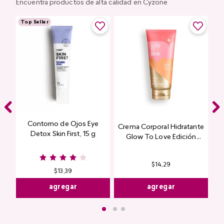
Encuentra productos de alta calidad en Cyzone
Top Seller
Contorno de Ojos Eye
Crema Corporal Hidratante
Detox Skin First, 15 g
Glow To Love Edición
Limitada
$
14
,
29
$
13
,
39
agregar
agregar