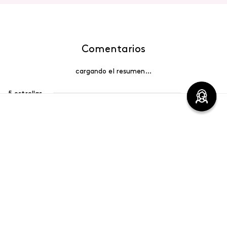
Comentarios
cargando el resumen…
5 estrellas
0%
4 estrellas
0%
3 estrellas
0%
2 estrellas
0%
1 estrella
0%
Escribe un comentario
Más reciente
Agregar comentario