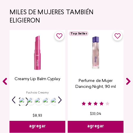
MILES DE MUJERES TAMBIÉN
ELIGIERON
Top Seller
Creamy Lip Balm Cyplay
Perfume de Mujer
Dancing Night, 90 ml
Fuchsia Creamy
$
33
,
04
$
8
,
93
agregar
agregar