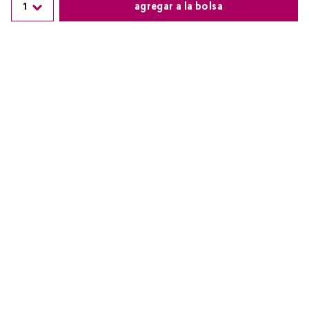
1
agregar a la bolsa
Cargando comentarios…
Comparte este producto
Copiar link
Whatsapp
Facebook
Más
Redes sociales de Cyzone
Nuestras marcas