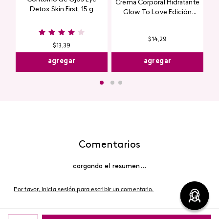
Crema Corporal Hidratante
Detox Skin First, 15 g
Glow To Love Edición
Limitada
$
14
,
29
$
13
,
39
agregar
agregar
Comentarios
cargando el resumen…
Por favor, inicia sesión para escribir un comentario.
Más reciente