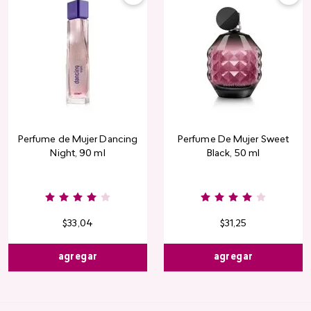
Perfume de Mujer Dancing
Perfume De Mujer Sweet
Night, 90 ml
Black, 50 ml
Burgundy
Rose
Pink
Dusty
Sang
Nude
Nude
Rose
$
33
,
04
$
31
,
25
agregar
agregar