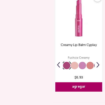
Creamy Lip Balm Cyplay
Fuchsia Creamy
$
8
,
93
agregar