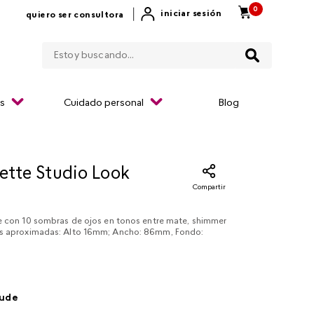
0
|
iniciar sesión
quiero ser consultora
Estoy buscando...
os
Cuidado personal
Blog
lette Studio Look
Compartir
je con 10 sombras de ojos en tonos entre mate, shimmer
as aproximadas: Alto 16mm; Ancho: 86mm, Fondo:
nude