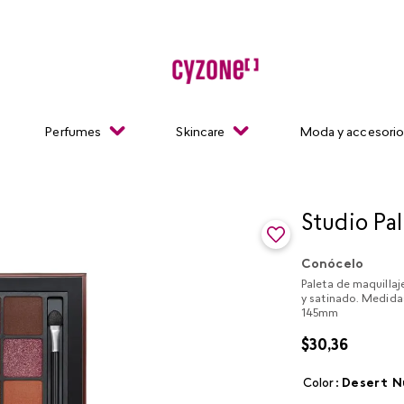
Perfumes
Skincare
Moda y accesori
Studio Pa
Conócelo
Paleta de maquilla
y satinado. Medid
145mm
$
30
,
36
Color
:
desert 