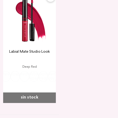
Labial Mate Studio Look
Deep Red
ria
Valentine
Raspberry
Redwood
Wild
Summer
Red
Rose
Peach
Pink
Wine
Ruby
Teddy
Rose
Peach
Joy
Cupid
Kiss
Heart
Red
sin stock