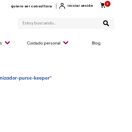
0
|
iniciar sesión
quiero ser consultora
Estoy buscando...
os
Cuidado personal
Blog
nizador-purse-keeper
"