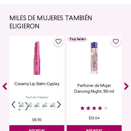
MILES DE MUJERES TAMBIÉN
ELIGIERON
Top Seller
Creamy Lip Balm Cyplay
Perfume de Mujer
Dancing Night, 90 ml
Fuchsia Creamy
$
33
,
04
$
8
,
93
agregar
agregar