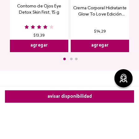
Contorno de Ojos Eye
Crema Corporal Hidratante
Detox Skin First, 15 g
Glow To Love Edición
Limitada
$
14
,
29
$
13
,
39
agregar
agregar
avisar disponibilidad
Comentarios
cargando el resumen…
Comparte este producto
Por favor, inicia sesión para escribir un comentario.
Copiar link
Whatsapp
Facebook
Más