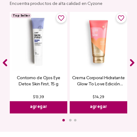
Encuentra productos de alta calidad en Cyzone
Top Seller
Contorno de Ojos Eye
Crema Corporal Hidratante
Detox Skin First, 15 g
Glow To Love Edición
Limitada
$
13
,
39
$
14
,
29
agregar
agregar