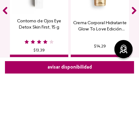
Contorno de Ojos Eye
Crema Corporal Hidratante
Detox Skin First, 15 g
Glow To Love Edición
Limitada
$
14
,
29
$
13
,
39
agregar
agregar
avisar disponibilidad
Comparte este producto
Copiar link
Whatsapp
Facebook
Más
Comentarios
cargando el resumen…