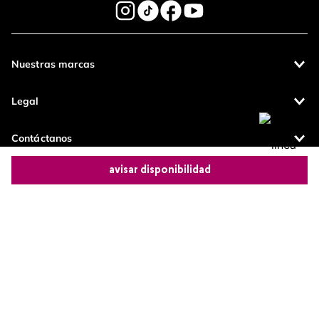
Nuestras marcas
Legal
Contáctanos
avisar disponibilidad
Pagos 100%
Entregas a todo
seguros
el país
Comparte este producto
Productos de
calidad
Copiar link
Whatsapp
Facebook
Más
Operamos con
(function() { sessionStorage.setItem("last_referrer",