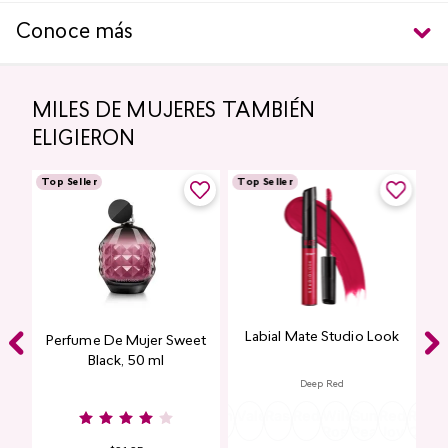
Conoce más
MILES DE MUJERES TAMBIÉN
ELIGIERON
Top Seller
Top Seller
Labial Mate Studio Look
ing
Perfume De Mujer Sweet
Black, 50 ml
Deep Red
Burgundy
Rose
Pink
Dusty
Sangria
Valentine
Raspberry
Redwood
Wild
Summer
Red
Rose
P
Nude
Nude
Rose
Rose
Peach
Joy
Cupi
K