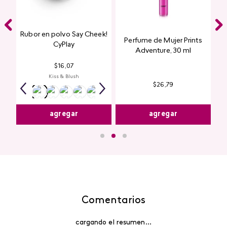
Rubor en polvo Say Cheek!
Perfume de Mujer Prints
nte
CyPlay
Adventure, 30 ml
n
$
16
,
07
Kiss & Blush
$
26
,
79
agregar
agregar
Comentarios
cargando el resumen…