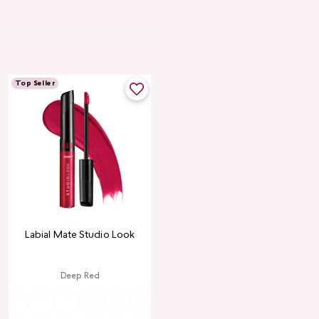
Top Seller
Labial Mate Studio Look
Deep Red
ria
Valentine
Raspberry
Redwood
Wild
Summer
Red
Rose
Peach
Pink
Wine
Ruby
Teddy
Rose
Peach
Joy
Cupid
Kiss
Heart
Red