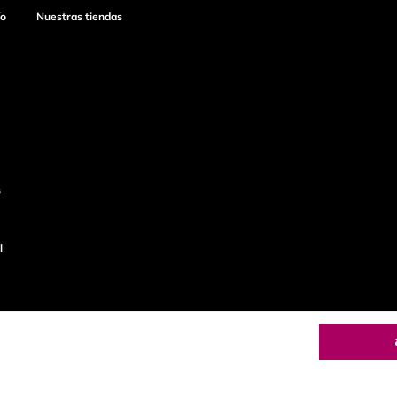
ío
Nuestras tiendas
s
l
o
Productos de
calidad