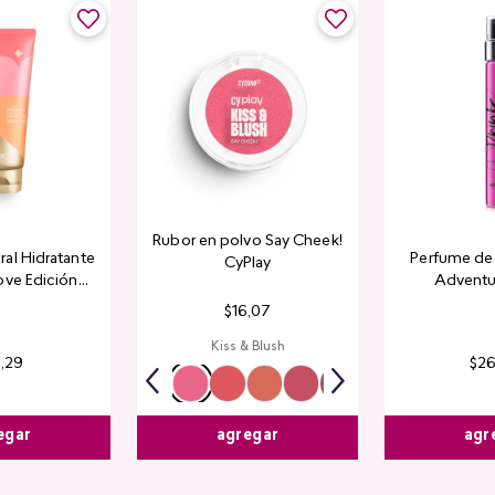
Rubor en polvo Say Cheek!
al Hidratante
Perfume de 
CyPlay
ove Edición
Adventu
tada
$
16
,
07
Kiss & Blush
4
,
29
$
2
egar
agr
agregar