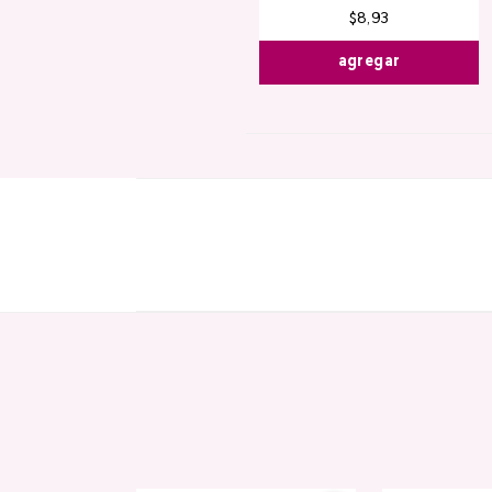
$
8
,
93
agregar