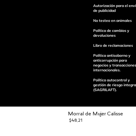
Autorización para el env
Escribe un comentario
de publicidad
No testeo en animales
Política de cambios y
devoluciones
Libro de reclamaciones
enviar comentario
Política antisoborno y
anticorrupción para
negocios y transaccione
internacionales.
Política autocontrol y
gestión de riesgo integra
(SAGRILAFT).
Morral de Mujer Calisse
$
48
,
21
Pagos 100%
Entregas a tod
seguros
el país