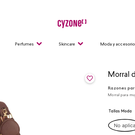
Perfumes
Skincare
Moda y accesori
Morral 
Razones par
Morral para muj
Tallas Moda
No aplic