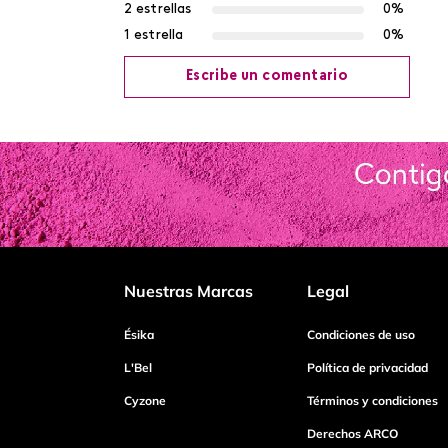
2 estrellas
0%
1 estrella
0%
Escribe un comentario
Agregar comentario
Título
Califica el producto de 1 a 5 estrellas
Nuestras Marcas
Legal
Tu nombre
Ésika
Condiciones de uso
L'Bel
Política de privacidad
Cyzone
Términos y condiciones
Dirección de email
Derechos ARCO