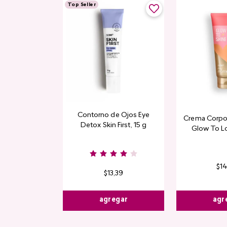
Top Seller
Contorno de Ojos Eye
Crema Corpor
Detox Skin First, 15 g
Glow To L
Limi
$
1
$
13
,
39
agr
agregar