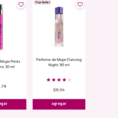
Top Seller
Perfume de Mujer Dancing
Mujer Prints
Night, 90 ml
re, 30 ml
6
,
79
$
33
,
04
egar
agregar