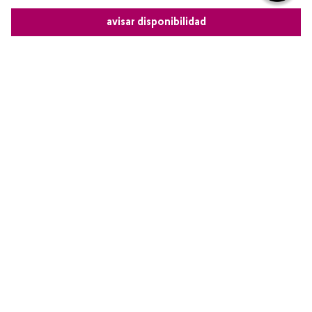
Más reciente
avisar disponibilidad
Cargando comentarios…
Comparte este producto
Copiar link
Whatsapp
Facebook
Más
Redes sociales de Cyzone