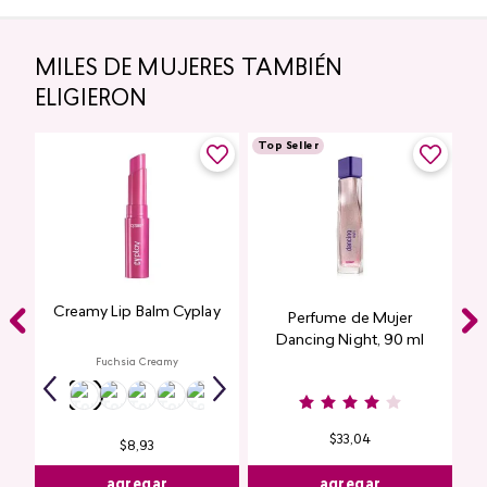
MILES DE MUJERES TAMBIÉN
ELIGIERON
Top Seller
Creamy Lip Balm Cyplay
Perfume de Mujer
Dancing Night, 90 ml
Fuchsia Creamy
$
33
,
04
$
8
,
93
agregar
agregar