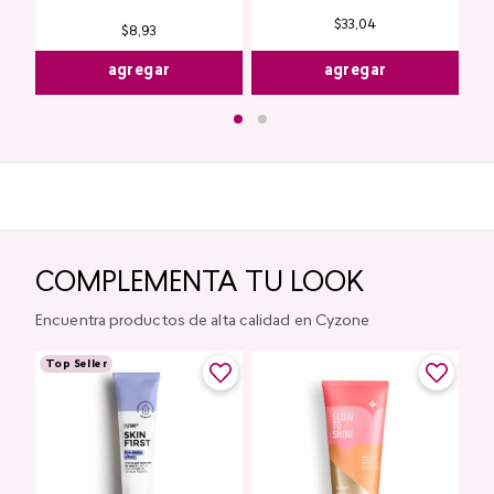
$
33
,
04
$
8
,
93
agregar
agregar
COMPLEMENTA TU LOOK
Encuentra productos de alta calidad en Cyzone
Top Seller