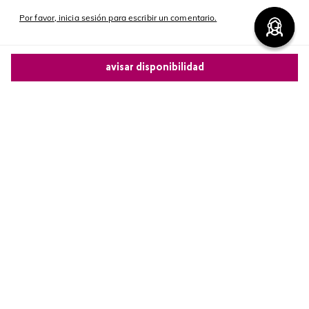
Por favor, inicia sesión para escribir un comentario.
Más reciente
avisar disponibilidad
Cargando comentarios…
Comparte este producto
Copiar link
Whatsapp
Facebook
Más
Redes sociales de Cyzone