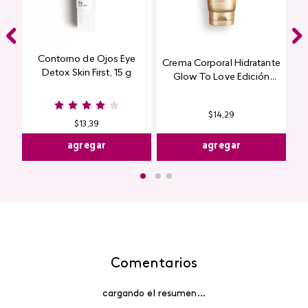
Contorno de Ojos Eye
Crema Corporal Hidratante
Detox Skin First, 15 g
Glow To Love Edición
Limitada
$
14
,
29
$
13
,
39
agregar
agregar
Comentarios
cargando el resumen…