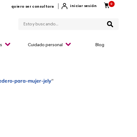
0
|
iniciar sesión
quiero ser consultora
Estoy buscando...
os
Cuidado personal
Blog
dero-para-mujer-jely
"