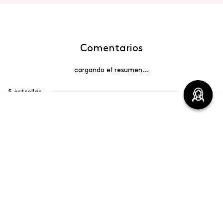
Comentarios
cargando el resumen…
5 estrellas
0%
4 estrellas
0%
3 estrellas
0%
2 estrellas
0%
1 estrella
0%
Escribe un comentario
Más reciente
Agregar comentario