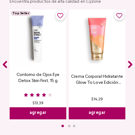
Encuentra productos de alta calidad en Cyzone
Top Seller
Contorno de Ojos Eye
Crema Corporal Hidratante
Detox Skin First, 15 g
Glow To Love Edición
Limitada
$
14
,
29
$
13
,
39
agregar
agregar