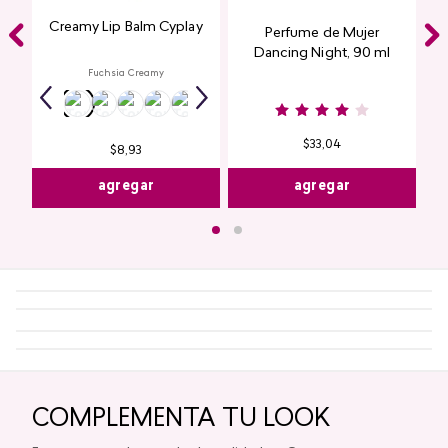
Creamy Lip Balm Cyplay
Perfume de Mujer
Dancing Night, 90 ml
Fuchsia Creamy
$
33
,
04
$
8
,
93
agregar
agregar
COMPLEMENTA TU LOOK