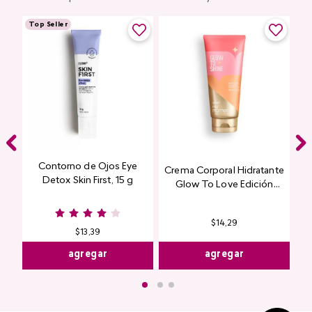
Top Seller
Contorno de Ojos Eye
Crema Corporal Hidratante
Detox Skin First, 15 g
Glow To Love Edición
Limitada
$
14
,
29
$
13
,
39
agregar
agregar