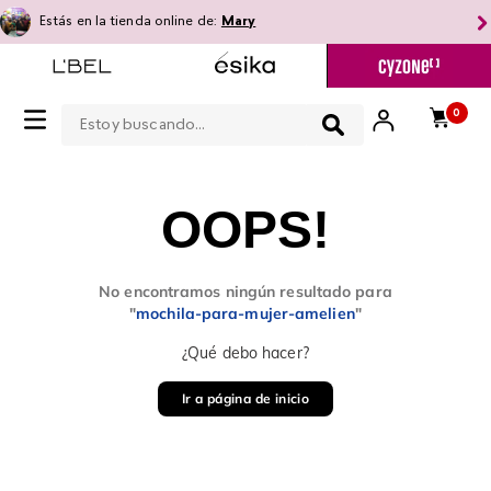
Estás en la tienda online de:
Mary
Estoy buscando...
0
OOPS!
No encontramos ningún resultado para
"
mochila-para-mujer-amelien
"
¿Qué debo hacer?
Ir a página de inicio