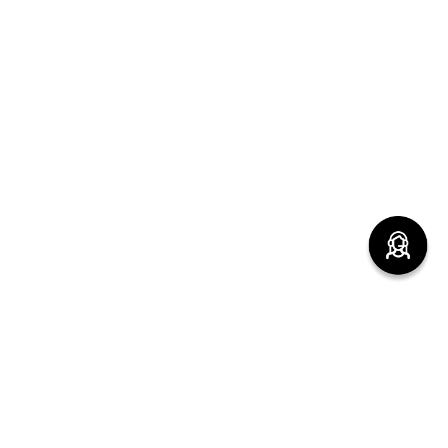
(function() { sessionStorage.setItem("last_referrer",
window.location.href); })();