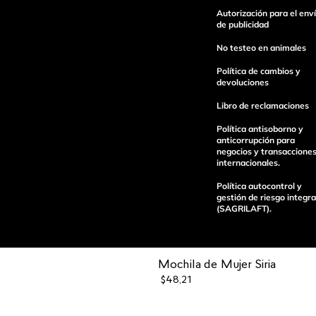
Autorización para el env
Escribe un comentario
de publicidad
No testeo en animales
Política de cambios y
devoluciones
Libro de reclamaciones
enviar comentario
Política antisoborno y
anticorrupción para
negocios y transaccione
internacionales.
Política autocontrol y
gestión de riesgo integra
(SAGRILAFT).
Mochila de Mujer Siria
$
48
,
21
Pagos 100%
Entregas a tod
seguros
el país