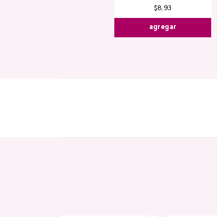
$
8
,
93
agregar