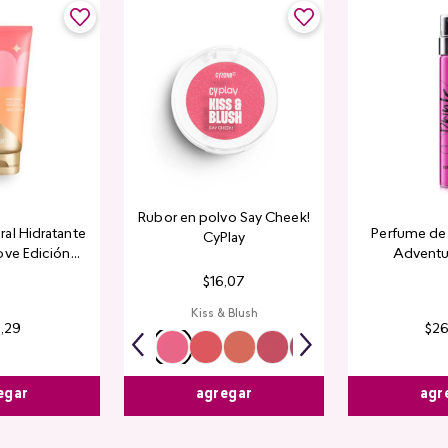
Rubor en polvo Say Cheek!
al Hidratante
Perfume de 
CyPlay
ove Edición
Adventu
tada
$
16
,
07
Kiss & Blush
4
,
29
$
2
egar
agr
agregar