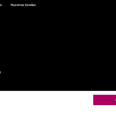
ío
Nuestras tiendas
s
l
o
Productos de
calidad