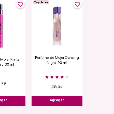
Top Seller
Perfume de Mujer Dancing
Mujer Prints
Night, 90 ml
re, 30 ml
6
,
79
$
33
,
04
egar
agregar