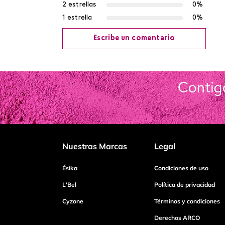
2 estrellas
0%
1 estrella
0%
Escribe un comentario
Agregar comentario
Título
Califica el producto de 1 a 5 estrellas
Nuestras Marcas
Legal
Tu nombre
Ésika
Condiciones de uso
L'Bel
Política de privacidad
Cyzone
Términos y condiciones
Dirección de email
Derechos ARCO