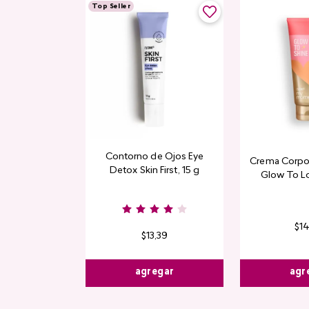
Top Seller
Contorno de Ojos Eye
Crema Corpor
Detox Skin First, 15 g
Glow To L
Limi
$
1
$
13
,
39
agr
agregar