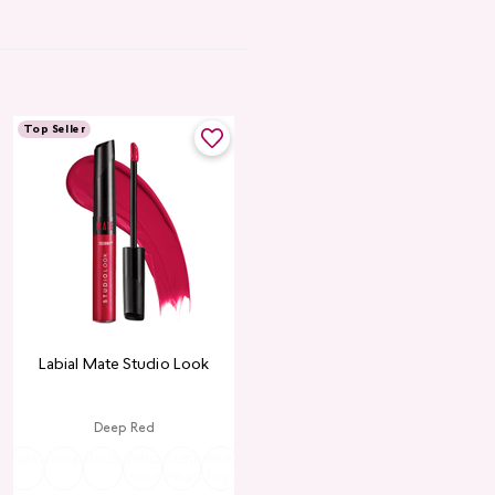
Top Seller
Labial Mate Studio Look
Deep Red
ria
Valentine
Raspberry
Redwood
Wild
Summer
Red
Rose
Peach
Pink
Wine
Ruby
Teddy
Rose
Peach
Joy
Cupid
Kiss
Heart
Red