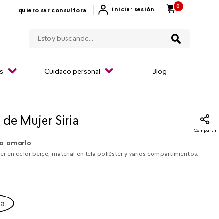
0
|
iniciar sesión
quiero ser consultora
Estoy buscando...
os
Cuidado personal
Blog
 de Mujer Siria
Compartir
a amarlo
r en color beige, material en tela poliéster y varios compartimientos.
ca