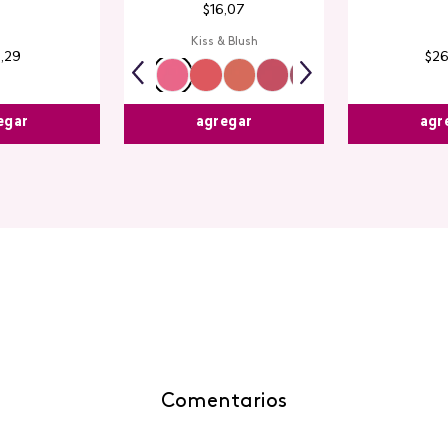
tada
$
16
,
07
Kiss & Blush
4
,
29
$
2
egar
agr
agregar
Comentarios