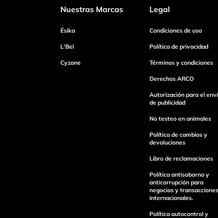
Nuestras Marcas
Legal
Tu nombre
Ésika
Condiciones de uso
L'Bel
Política de privacidad
Cyzone
Términos y condiciones
Dirección de email
Derechos ARCO
Autorización para el env
Escribe un comentario
de publicidad
No testeo en animales
Política de cambios y
devoluciones
Libro de reclamaciones
enviar comentario
Política antisoborno y
anticorrupción para
negocios y transaccione
internacionales.
Política autocontrol y