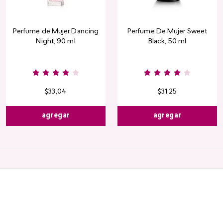
Perfume de Mujer Dancing
Perfume De Mujer Sweet
Night, 90 ml
Black, 50 ml
Burgundy
Rose
Pink
Dusty
Sang
Nude
Nude
Rose
$
33
,
04
$
31
,
25
agregar
agregar