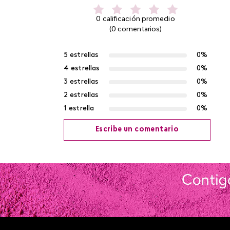
0 calificación promedio
(0 comentarios)
5 estrellas
0%
4 estrellas
0%
3 estrellas
0%
2 estrellas
0%
1 estrella
0%
Escribe un comentario
Agregar comentario
Título
Califica el producto de 1 a 5 estrellas