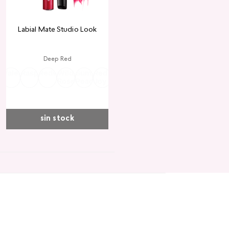
Labial Mate Studio Look
Deep Red
ria
Valentine
Raspberry
Redwood
Wild
Summer
Red
Rose
Peach
Pink
Wine
Ruby
Teddy
Rose
Peach
Joy
Cupid
Kiss
Heart
Red
sin stock