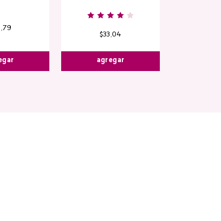
6
,
79
$
33
,
04
egar
agregar