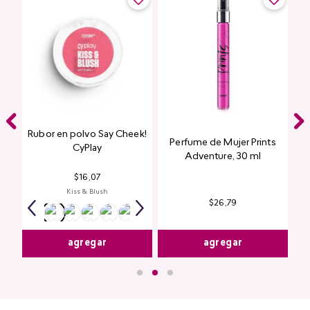
Rubor en polvo Say Cheek!
Perfume de Mujer Prints
nte
CyPlay
Adventure, 30 ml
n
$
16
,
07
Kiss & Blush
$
26
,
79
agregar
agregar