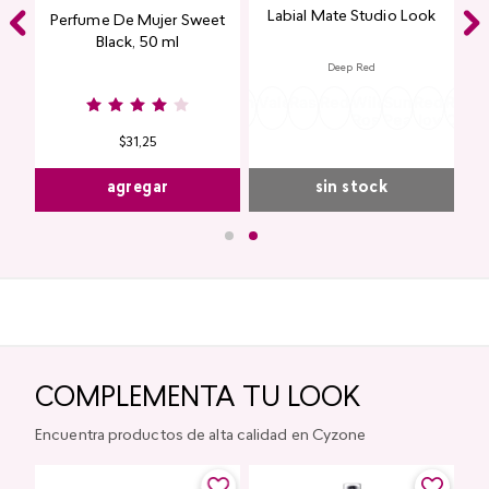
Labial Mate Studio Look
ing
Perfume De Mujer Sweet
Black, 50 ml
Deep Red
Burgundy
Rose
Pink
Dusty
Sangria
Valentine
Raspberry
Redwood
Wild
Summer
Red
Rose
P
Nude
Nude
Rose
Rose
Peach
Joy
Cupi
K
$
31
,
25
agregar
sin stock
COMPLEMENTA TU LOOK
Encuentra productos de alta calidad en Cyzone