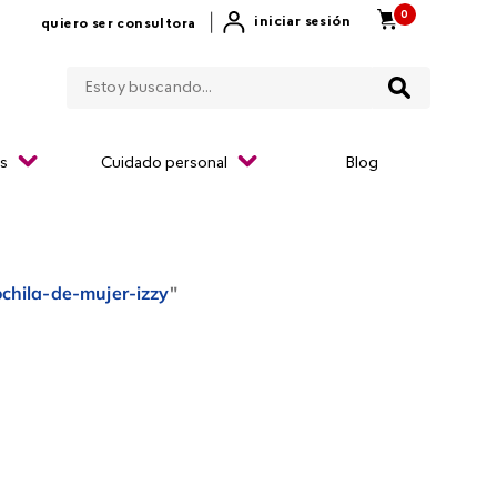
0
|
iniciar sesión
quiero ser consultora
Estoy buscando...
os
Cuidado personal
Blog
chila-de-mujer-izzy
"