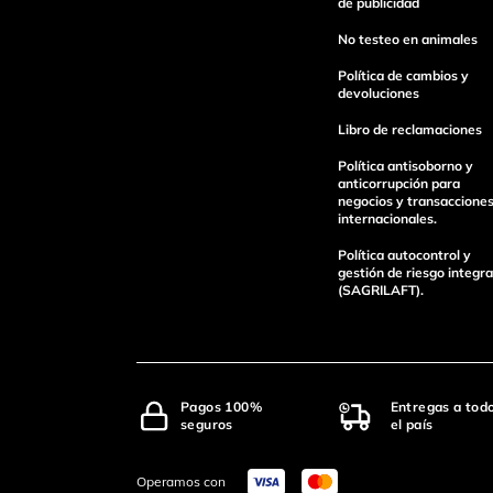
de publicidad
No testeo en animales
Política de cambios y
devoluciones
Libro de reclamaciones
Política antisoborno y
anticorrupción para
negocios y transaccione
internacionales.
Política autocontrol y
gestión de riesgo integra
(SAGRILAFT).
Pagos 100%
Entregas a tod
seguros
el país
Operamos con