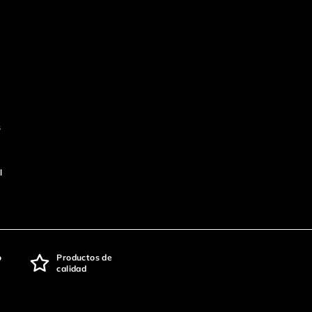
s
l
o
Productos de
calidad