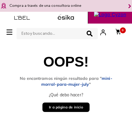
Compra a través de una consultora online
Estoy buscando...
0
OOPS!
No encontramos ningún resultado para "
mini-
morral-para-mujer-july
"
¿Qué debo hacer?
Ir a página de inicio